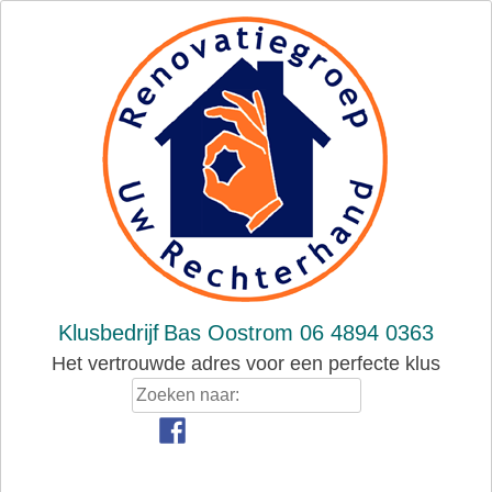
Skip
to
content
Klusbedrijf
Bas Oostrom 06 4894 0363
Het vertrouwde adres voor een perfecte klus
Zoeken
naar: