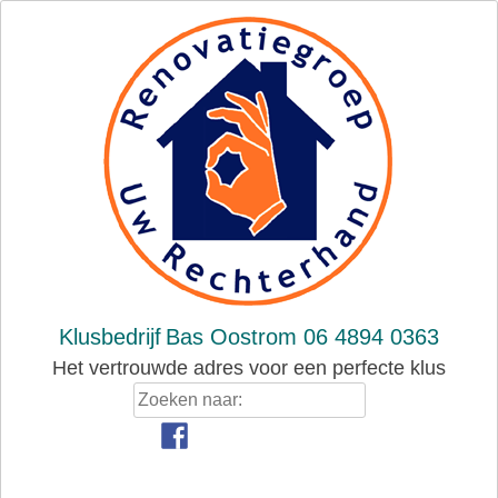
Skip
to
content
Klusbedrijf
Bas Oostrom 06 4894 0363
Het vertrouwde adres voor een perfecte klus
Zoeken
naar: