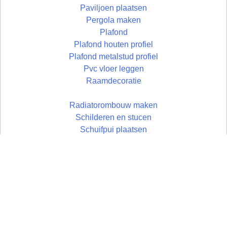
Paviljoen plaatsen
Pergola maken
Plafond
Plafond houten profiel
Plafond metalstud profiel
Pvc vloer leggen
Raamdecoratie
Radiatorombouw maken
Schilderen en stucen
Schuifpui plaatsen
Schutting plaatsen
Terras aanleggen
Timmerwerken
Toilet plaatsen
Toilet verbouwen
Toog maken
Trap plaatsen
Traprenovatie