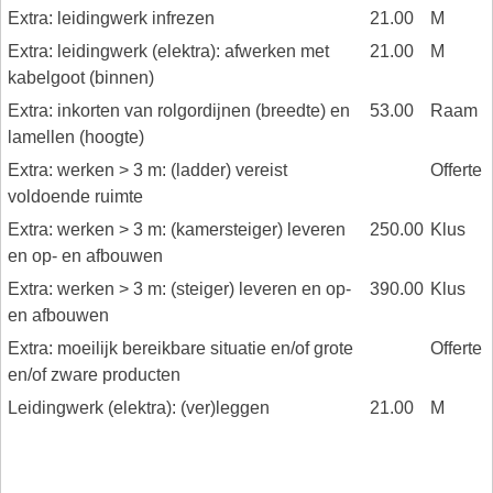
Extra: leidingwerk infrezen
21.00
M
Extra: leidingwerk (elektra): afwerken met
21.00
M
kabelgoot (binnen)
Extra: inkorten van rolgordijnen (breedte) en
53.00
Raam
lamellen (hoogte)
Extra: werken > 3 m: (ladder) vereist
Offerte
voldoende ruimte
Extra: werken > 3 m: (kamersteiger) leveren
250.00
Klus
en op- en afbouwen
Extra: werken > 3 m: (steiger) leveren en op-
390.00
Klus
en afbouwen
Extra: moeilijk bereikbare situatie en/of grote
Offerte
en/of zware producten
Leidingwerk (elektra): (ver)leggen
21.00
M