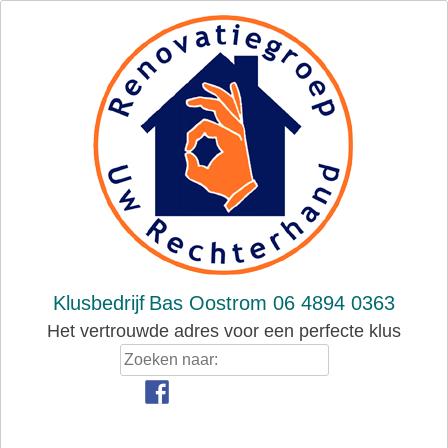
Skip
to
content
Klusbedrijf
Bas Oostrom 06 4894 0363
Het vertrouwde adres voor een perfecte klus
Zoeken
naar: