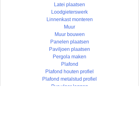
Latei plaatsen
Loodgieterswerk
Linnenkast monteren
Muur
Muur bouwen
Panelen plaatsen
Paviljoen plaatsen
Pergola maken
Plafond
Plafond houten profiel
Plafond metalstud profiel
Pvc vloer leggen
Raamdecoratie
Radiatorombouw maken
Schilderen en stucen
Schuifpui plaatsen
Schutting plaatsen
Terras aanleggen