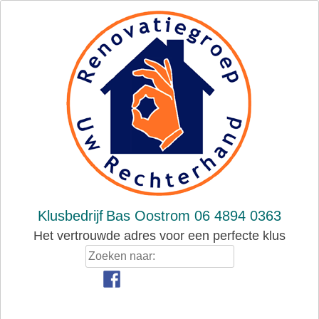
Skip
to
content
Klusbedrijf
Bas Oostrom 06 4894 0363
Het vertrouwde adres voor een perfecte klus
Zoeken
naar: