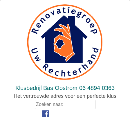
Skip
to
content
Klusbedrijf
Bas Oostrom 06 4894 0363
Het vertrouwde adres voor een perfecte klus
Zoeken
naar: