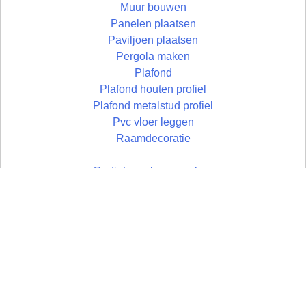
Muur bouwen
Panelen plaatsen
Paviljoen plaatsen
Pergola maken
Plafond
Plafond houten profiel
Plafond metalstud profiel
Pvc vloer leggen
Raamdecoratie
Radiatorombouw maken
Schilderen en stucen
Schuifpui plaatsen
Schutting plaatsen
Terras aanleggen
Timmerwerken
Toilet plaatsen
Toilet verbouwen
Toog maken