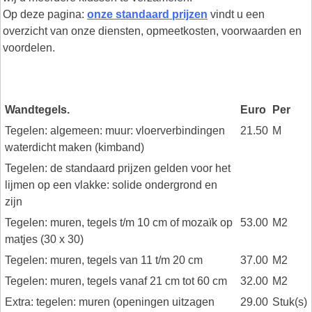
Op deze pagina:
onze standaard prijzen
vindt u een
overzicht van onze diensten, opmeetkosten, voorwaarden en
voordelen.
Wandtegels.
Euro
Per
Tegelen: algemeen: muur: vloerverbindingen
21.50
M
waterdicht maken (kimband)
Tegelen: de standaard prijzen gelden voor het
lijmen op een vlakke: solide ondergrond en
zijn
Tegelen: muren, tegels t/m 10 cm of mozaïk op
53.00
M2
matjes (30 x 30)
Tegelen: muren, tegels van 11 t/m 20 cm
37.00
M2
Tegelen: muren, tegels vanaf 21 cm tot 60 cm
32.00
M2
Extra: tegelen: muren (openingen uitzagen
29.00
Stuk(s)