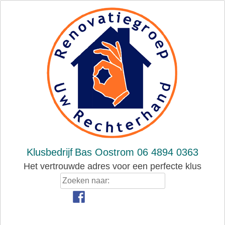
Skip
to
content
Klusbedrijf
Bas Oostrom 06 4894 0363
Het vertrouwde adres voor een perfecte klus
Zoeken
naar: