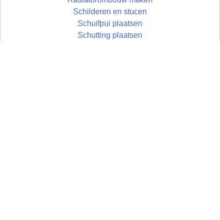
Schilderen en stucen
Schuifpui plaatsen
Schutting plaatsen
Terras aanleggen
Timmerwerken
Toilet plaatsen
Toilet verbouwen
Toog maken
Trap plaatsen
Traprenovatie
Tuinhuis plaatsen
Tuin inrichten
Vloer egaliseren
Vloer leggen
Vloertegels leggen
Vlonder maken
Wandtegels zetten