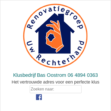
Skip
to
content
Klusbedrijf
Bas Oostrom 06 4894 0363
Het vertrouwde adres voor een perfecte klus
Zoeken
naar: