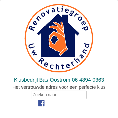
Skip
to
content
Klusbedrijf
Bas Oostrom 06 4894 0363
Het vertrouwde adres voor een perfecte klus
Zoeken
naar: