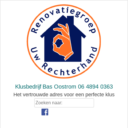
Skip
to
content
Klusbedrijf
Bas Oostrom 06 4894 0363
Het vertrouwde adres voor een perfecte klus
Zoeken
naar: