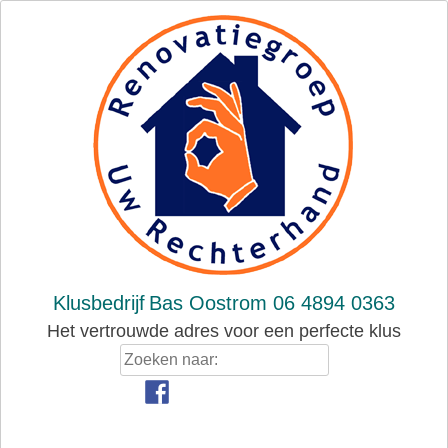
Skip
to
content
Klusbedrijf
Bas Oostrom 06 4894 0363
Het vertrouwde adres voor een perfecte klus
Zoeken
naar: