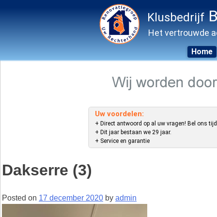
B
Klusbedrijf
Het vertrouwde a
Home
Skip
to
content
Uw voordelen:
+ Direct antwoord op al uw vragen! Bel ons tijd
+ Dit jaar bestaan we 29 jaar.
+ Service en garantie
Dakserre (3)
Posted on
17 december 2020
by
admin