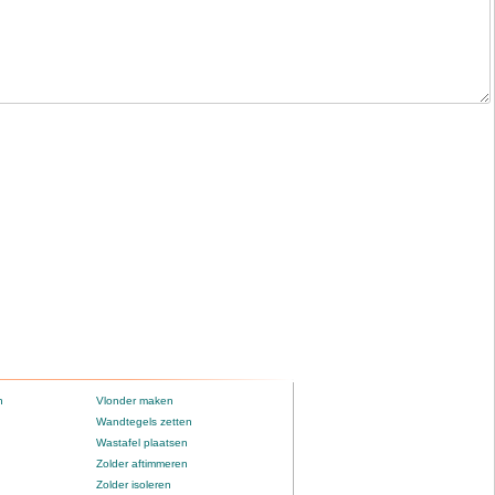
n
Vlonder maken
Wandtegels zetten
Wastafel plaatsen
Zolder aftimmeren
Zolder isoleren