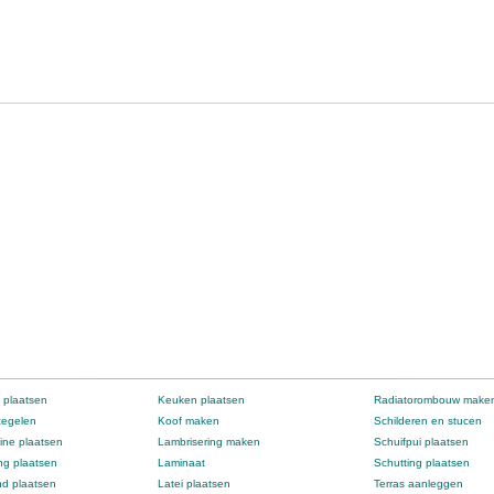
 plaatsen
Keuken plaatsen
Radiatorombouw make
tegelen
Koof maken
Schilderen en stucen
ne plaatsen
Lambrisering maken
Schuifpui plaatsen
g plaatsen
Laminaat
Schutting plaatsen
d plaatsen
Latei plaatsen
Terras aanleggen