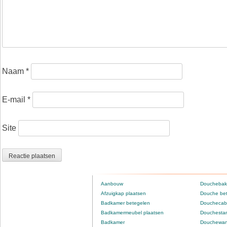
Naam
*
E-mail
*
Site
Aanbouw
Douchebak
Afzuigkap plaatsen
Douche be
Badkamer betegelen
Douchecabi
Badkamermeubel plaatsen
Douchestan
Badkamer
Douchewan