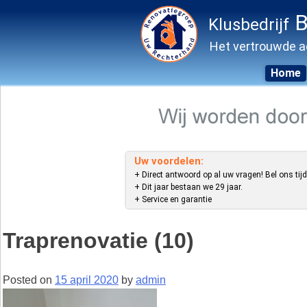
B
Klusbedrijf
Het vertrouwde a
Home
Skip
to
content
Uw voordelen:
+ Direct antwoord op al uw vragen! Bel ons tijd
+ Dit jaar bestaan we 29 jaar.
+ Service en garantie
Traprenovatie (10)
Posted on
15 april 2020
by
admin