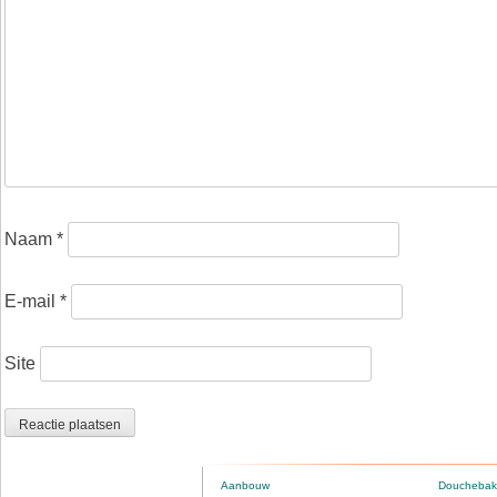
Naam
*
E-mail
*
Site
Aanbouw
Douchebak