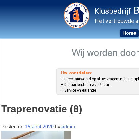
B
Klusbedrijf
Het vertrouwde a
Home
Skip
to
content
Uw voordelen:
+ Direct antwoord op al uw vragen! Bel ons tijd
+ Dit jaar bestaan we 29 jaar.
+ Service en garantie
Traprenovatie (8)
Posted on
15 april 2020
by
admin