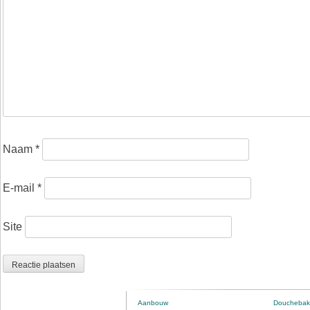
Naam
*
E-mail
*
Site
Aanbouw
Douchebak