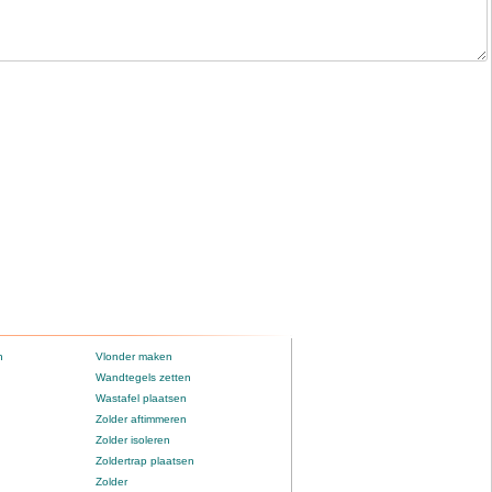
n
Vlonder maken
Wandtegels zetten
Wastafel plaatsen
Zolder aftimmeren
Zolder isoleren
Zoldertrap plaatsen
Zolder