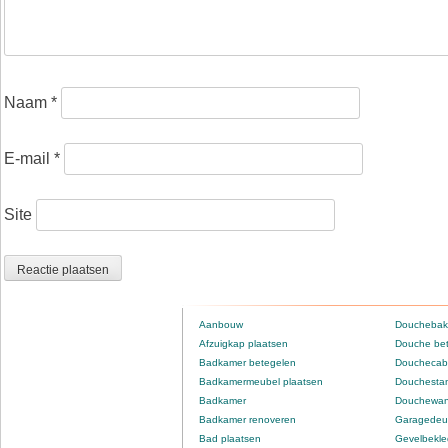
Naam
*
E-mail
*
Site
Aanbouw
Douchebak
Afzuigkap plaatsen
Douche be
Badkamer betegelen
Douchecabi
Badkamermeubel plaatsen
Douchestan
Badkamer
Douchewan
Badkamer renoveren
Garagedeur
Bad plaatsen
Gevelbekle