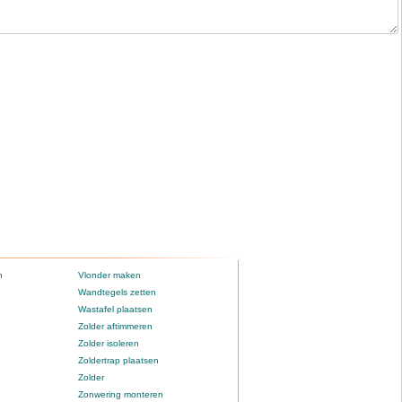
n
Vlonder maken
Wandtegels zetten
Wastafel plaatsen
Zolder aftimmeren
Zolder isoleren
Zoldertrap plaatsen
Zolder
Zonwering monteren