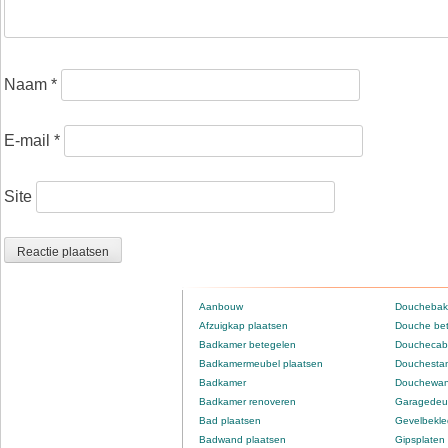
Naam
*
E-mail
*
Site
Aanbouw
Douchebak
Afzuigkap plaatsen
Douche be
Badkamer betegelen
Douchecabi
Badkamermeubel plaatsen
Douchestan
Badkamer
Douchewan
Badkamer renoveren
Garagedeur
Bad plaatsen
Gevelbekle
Badwand plaatsen
Gipsplaten