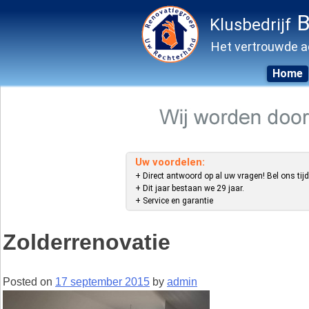
B
Klusbedrijf
Het vertrouwde a
Home
Skip
to
content
Uw voordelen:
+ Direct antwoord op al uw vragen! Bel ons tijd
+ Dit jaar bestaan we 29 jaar.
+ Service en garantie
Zolderrenovatie
Posted on
17 september 2015
by
admin