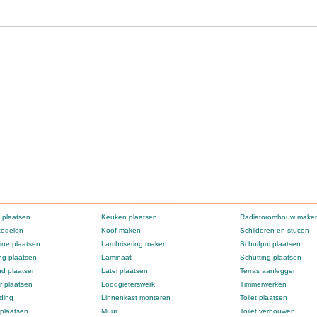
 plaatsen
Keuken plaatsen
Radiatorombouw make
tegelen
Koof maken
Schilderen en stucen
ne plaatsen
Lambrisering maken
Schuifpui plaatsen
g plaatsen
Laminaat
Schutting plaatsen
d plaatsen
Latei plaatsen
Terras aanleggen
 plaatsen
Loodgieterswerk
Timmerwerken
ding
Linnenkast monteren
Toilet plaatsen
 plaatsen
Muur
Toilet verbouwen