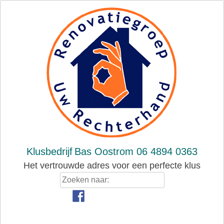
Skip
to
content
Klusbedrijf
Bas Oostrom 06 4894 0363
Het vertrouwde adres voor een perfecte klus
Zoeken
naar: