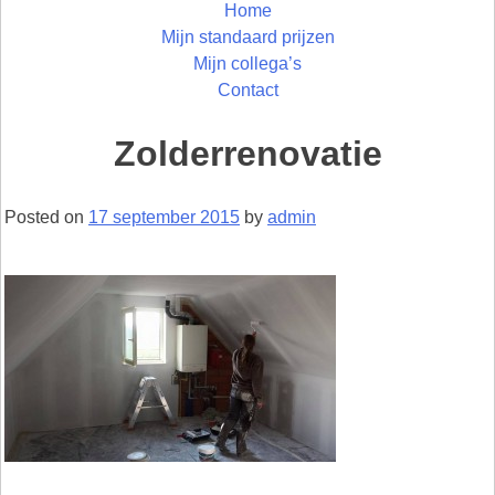
Home
Mijn standaard prijzen
Mijn collega’s
Contact
Zolderrenovatie
Posted on
17 september 2015
by
admin