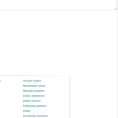
n
Vlonder maken
Wandtegels zetten
Wastafel plaatsen
Zolder aftimmeren
Zolder isoleren
Zoldertrap plaatsen
Zolder
Zonwering monteren