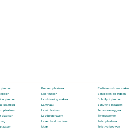
 plaatsen
Keuken plaatsen
Radiatorombouw make
tegelen
Koof maken
Schilderen en stucen
ne plaatsen
Lambrisering maken
Schuifpui plaatsen
g plaatsen
Laminaat
Schutting plaatsen
d plaatsen
Latei plaatsen
Terras aanleggen
 plaatsen
Loodgieterswerk
Timmerwerken
ding
Linnenkast monteren
Toilet plaatsen
 plaatsen
Muur
Toilet verbouwen