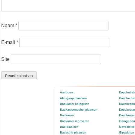
Naam
*
E-mail
*
Site
Aanbouw
Douchebak
Afzuigkap plaatsen
Douche be
Badkamer betegelen
Douchecabi
Badkamermeubel plaatsen
Douchestan
Badkamer
Douchewan
Badkamer renoveren
Garagedeur
Bad plaatsen
Gevelbekle
Badwand plaatsen
Gipsplaten