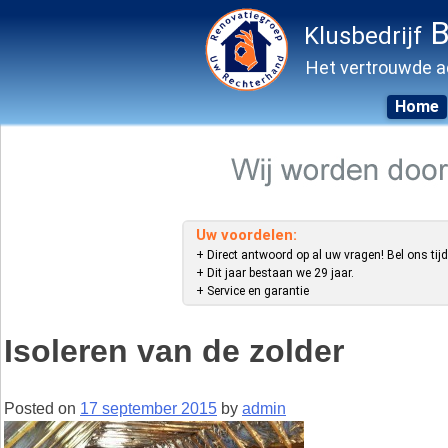
B
Klusbedrijf
Het vertrouwde a
Home
Skip
to
content
Uw voordelen:
+ Direct antwoord op al uw vragen! Bel ons tijd
+ Dit jaar bestaan we 29 jaar.
+ Service en garantie
Isoleren van de zolder
Posted on
17 september 2015
by
admin