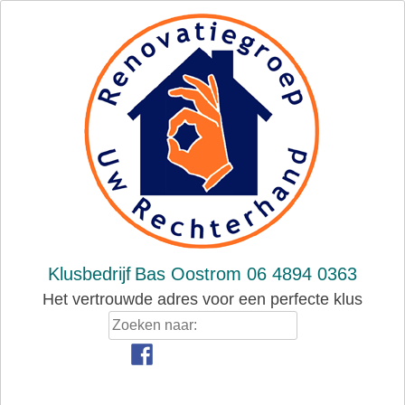
Skip
to
content
Klusbedrijf
Bas Oostrom 06 4894 0363
Het vertrouwde adres voor een perfecte klus
Zoeken
naar: