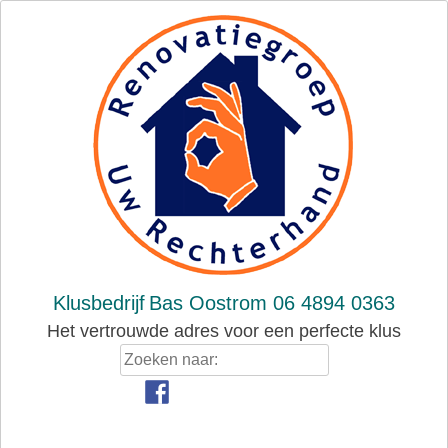
Skip
to
content
Klusbedrijf
Bas Oostrom 06 4894 0363
Het vertrouwde adres voor een perfecte klus
Zoeken
naar: