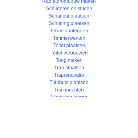
Radiatorombouw maken
Schilderen en stucen
Schuifpui plaatsen
Schutting plaatsen
Terras aanleggen
Timmerwerken
Toilet plaatsen
Toilet verbouwen
Toog maken
Trap plaatsen
Traprenovatie
Tuinhuis plaatsen
Tuin inrichten
Vloer egaliseren
Vloer leggen
Vloertegels leggen
Vlonder maken
Wandtegels zetten