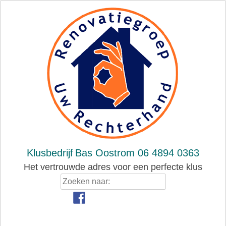
Skip
to
content
Klusbedrijf
Bas Oostrom 06 4894 0363
Het vertrouwde adres voor een perfecte klus
Zoeken
naar: