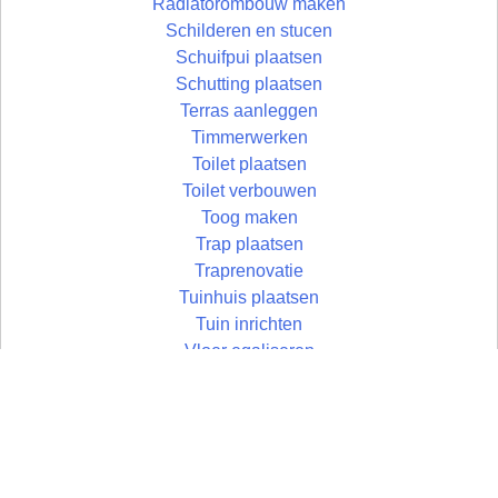
Radiatorombouw maken
Schilderen en stucen
Schuifpui plaatsen
Schutting plaatsen
Terras aanleggen
Timmerwerken
Toilet plaatsen
Toilet verbouwen
Toog maken
Trap plaatsen
Traprenovatie
Tuinhuis plaatsen
Tuin inrichten
Vloer egaliseren
Vloer leggen
Vloertegels leggen
Vlonder maken
Wandtegels zetten