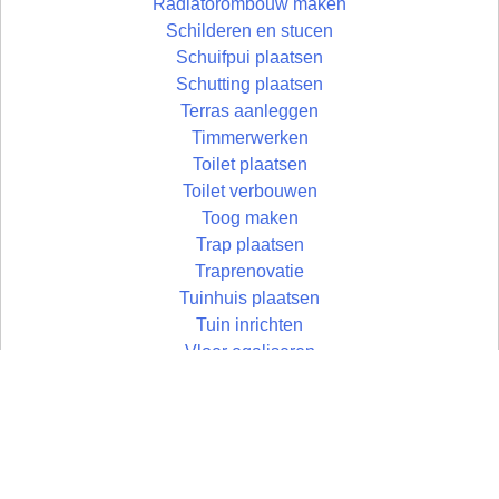
Radiatorombouw maken
Schilderen en stucen
Schuifpui plaatsen
Schutting plaatsen
Terras aanleggen
Timmerwerken
Toilet plaatsen
Toilet verbouwen
Toog maken
Trap plaatsen
Traprenovatie
Tuinhuis plaatsen
Tuin inrichten
Vloer egaliseren
Vloer leggen
Vloertegels leggen
Vlonder maken
Wandtegels zetten