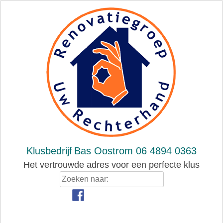
Skip
to
content
Klusbedrijf
Bas Oostrom 06 4894 0363
Het vertrouwde adres voor een perfecte klus
Zoeken
naar: