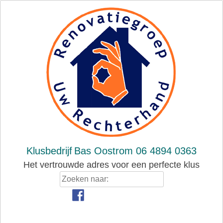
Skip
to
content
Klusbedrijf
Bas Oostrom 06 4894 0363
Het vertrouwde adres voor een perfecte klus
Zoeken
naar: