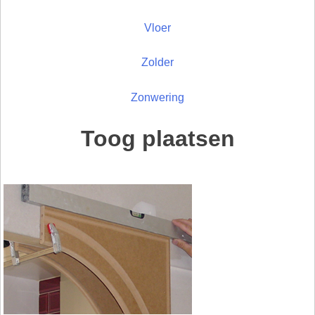
Vloer
Zolder
Zonwering
Toog plaatsen