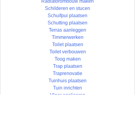
Radiatorombouw maken
Schilderen en stucen
Schuifpui plaatsen
Schutting plaatsen
Terras aanleggen
Timmerwerken
Toilet plaatsen
Toilet verbouwen
Toog maken
Trap plaatsen
Traprenovatie
Tuinhuis plaatsen
Tuin inrichten
Vloer egaliseren
Vloer leggen
Vloertegels leggen
Vlonder maken
Wandtegels zetten