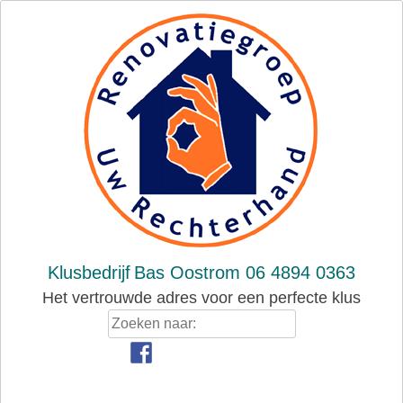
Skip
to
content
Klusbedrijf
Bas Oostrom 06 4894 0363
Het vertrouwde adres voor een perfecte klus
Zoeken
naar: