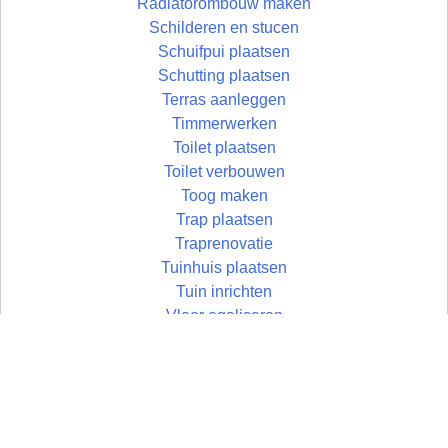
Radiatorombouw maken
Schilderen en stucen
Schuifpui plaatsen
Schutting plaatsen
Terras aanleggen
Timmerwerken
Toilet plaatsen
Toilet verbouwen
Toog maken
Trap plaatsen
Traprenovatie
Tuinhuis plaatsen
Tuin inrichten
Vloer egaliseren
Vloer leggen
Vloertegels leggen
Vlonder maken
Wandtegels zetten