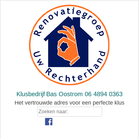
Skip
to
content
Klusbedrijf
Bas Oostrom 06 4894 0363
Het vertrouwde adres voor een perfecte klus
Zoeken
naar: