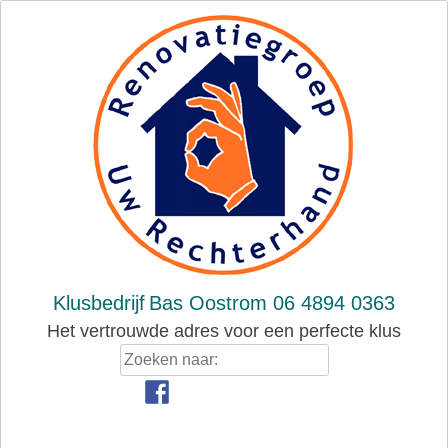
Skip
to
content
Klusbedrijf
Bas Oostrom 06 4894 0363
Het vertrouwde adres voor een perfecte klus
Zoeken
naar: