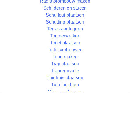
Radiatorombouw maken
Schilderen en stucen
Schuifpui plaatsen
Schutting plaatsen
Terras aanleggen
Timmerwerken
Toilet plaatsen
Toilet verbouwen
Toog maken
Trap plaatsen
Traprenovatie
Tuinhuis plaatsen
Tuin inrichten
Vloer egaliseren
Vloer leggen
Vloertegels leggen
Vlonder maken
Wandtegels zetten