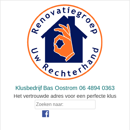
Skip
to
content
Klusbedrijf
Bas Oostrom 06 4894 0363
Het vertrouwde adres voor een perfecte klus
Zoeken
naar: