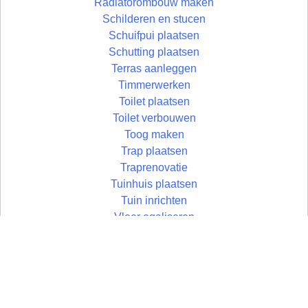
Radiatorombouw maken
Schilderen en stucen
Schuifpui plaatsen
Schutting plaatsen
Terras aanleggen
Timmerwerken
Toilet plaatsen
Toilet verbouwen
Toog maken
Trap plaatsen
Traprenovatie
Tuinhuis plaatsen
Tuin inrichten
Vloer egaliseren
Vloer leggen
Vloertegels leggen
Vlonder maken
Wandtegels zetten