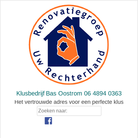
Skip
to
content
Klusbedrijf
Bas Oostrom 06 4894 0363
Het vertrouwde adres voor een perfecte klus
Zoeken
naar: