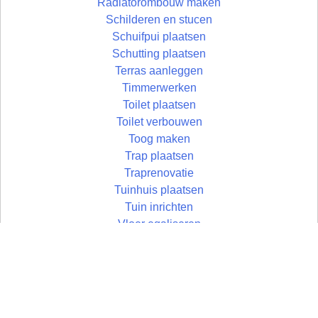
Radiatorombouw maken
Schilderen en stucen
Schuifpui plaatsen
Schutting plaatsen
Terras aanleggen
Timmerwerken
Toilet plaatsen
Toilet verbouwen
Toog maken
Trap plaatsen
Traprenovatie
Tuinhuis plaatsen
Tuin inrichten
Vloer egaliseren
Vloer leggen
Vloertegels leggen
Vlonder maken
Wandtegels zetten