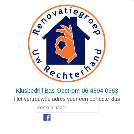
Skip
to
content
Klusbedrijf
Bas Oostrom 06 4894 0363
Het vertrouwde adres voor een perfecte klus
Zoeken
naar: