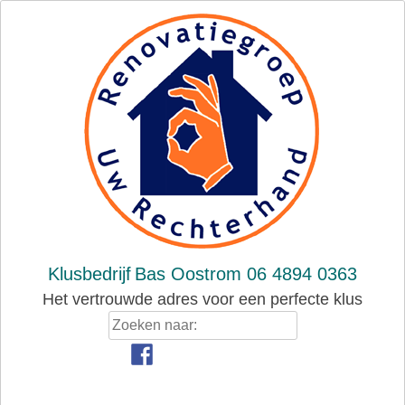
Skip
to
content
Klusbedrijf
Bas Oostrom 06 4894 0363
Het vertrouwde adres voor een perfecte klus
Zoeken
naar: