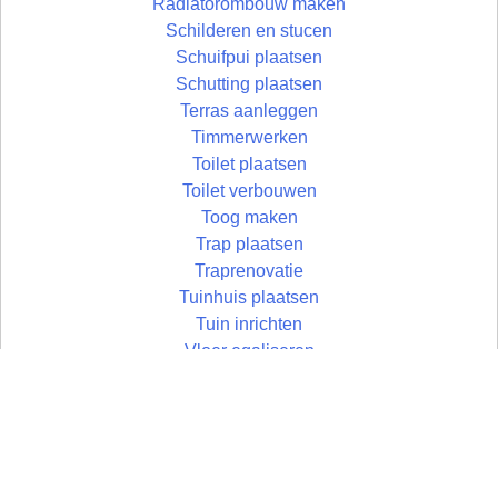
Radiatorombouw maken
Schilderen en stucen
Schuifpui plaatsen
Schutting plaatsen
Terras aanleggen
Timmerwerken
Toilet plaatsen
Toilet verbouwen
Toog maken
Trap plaatsen
Traprenovatie
Tuinhuis plaatsen
Tuin inrichten
Vloer egaliseren
Vloer leggen
Vloertegels leggen
Vlonder maken
Wandtegels zetten