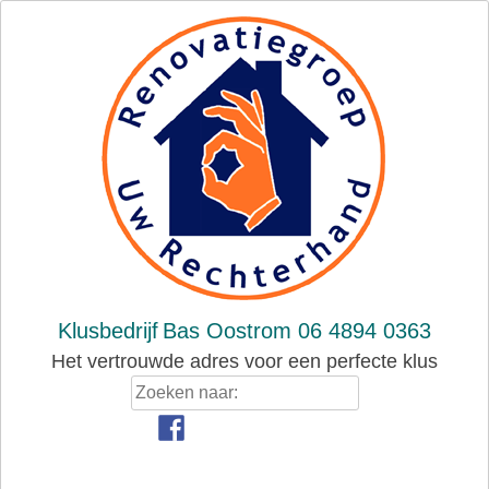
Skip
to
content
Klusbedrijf
Bas Oostrom 06 4894 0363
Het vertrouwde adres voor een perfecte klus
Zoeken
naar: